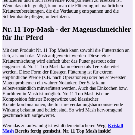
reduzieren und durch faserreiche Komponenten zu ersetzen ist.
Wenn das nicht genügt, kann man die Fütterung mit natürlichen
Kräuterzubereitungen, die die Verdauung entspannen und die
Schleimhäute pflegen, unterstützen.
Nr. 11 Top-Mash - der Magenschmeichler
für Ihr Pferd
Mit dem Produkt Nr. 11 Top Mash kann sowohl die Futterration an
sich, als auch das Mash aufgewertet werden. Diese reine
Kräutermischung wird einfach über das Futter gestreut oder
eingemischt. Nr. 11 Top Mash kann ebenso als Tee zubereitet
werden. Diese Form der flüssigen Fütterung ist für extrem
empfindliche Pferde (z.B. nach Operationen) oder bei schwersten
Magenproblemen ein wahrer Notanker. Der Satz kann
selbstverständlich mitverfüttert werden. Auch das Einkochen bzw.
Einrühren in Mash ist möglich. Nr. 11 Top Mash ist eine
Komposition feinster Brotgewürze und klassischer
Kräuterkombinationen, die für ihre verdauungsharmonisierende
Wirkung bekannt und beliebt sind. So wird Mash hervorragend
geschmacklich aufgewertet.
Wem das zu aufwändig ist wählt den einfacheren Weg:
Kristall
Mash
Bereits fertig gemischt, Nr. 11 Top Mash inside!