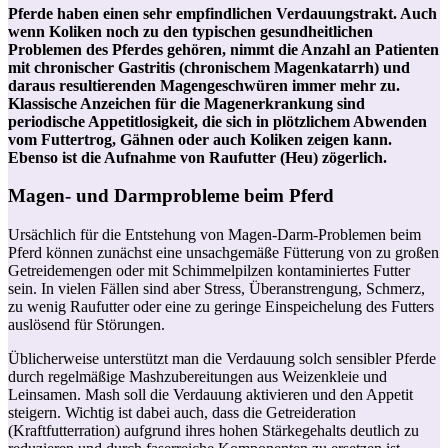
Pferde haben einen sehr empfindlichen Verdauungstrakt. Auch
wenn Koliken noch zu den typischen gesundheitlichen
Problemen des Pferdes gehören, nimmt die Anzahl an Patienten
mit chronischer Gastritis (chronischem Magenkatarrh) und
daraus resultierenden Magengeschwüren immer mehr zu.
Klassische Anzeichen für die Magenerkrankung sind
periodische Appetitlosigkeit, die sich in plötzlichem Abwenden
vom Futtertrog, Gähnen oder auch Koliken zeigen kann.
Ebenso ist die Aufnahme von Raufutter (Heu) zögerlich.
Magen- und Darmprobleme beim Pferd
Ursächlich für die Entstehung von Magen-Darm-Problemen beim
Pferd können zunächst eine unsachgemäße Fütterung von zu großen
Getreidemengen oder mit Schimmelpilzen kontaminiertes Futter
sein. In vielen Fällen sind aber Stress, Überanstrengung, Schmerz,
zu wenig Raufutter oder eine zu geringe Einspeichelung des Futters
auslösend für Störungen.
Üblicherweise unterstützt man die Verdauung solch sensibler Pferde
durch regelmäßige Mashzubereitungen aus Weizenkleie und
Leinsamen. Mash soll die Verdauung aktivieren und den Appetit
steigern. Wichtig ist dabei auch, dass die Getreideration
(Kraftfutterration) aufgrund ihres hohen Stärkegehalts deutlich zu