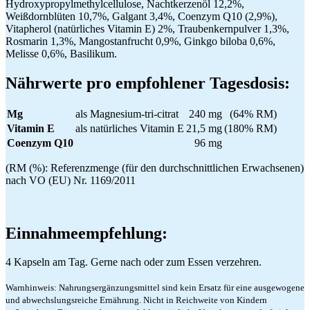
Hydroxypropylmethylcellulose, Nachtkerzenöl 12,2%,
Weißdornblüten 10,7%, Galgant 3,4%, Coenzym Q10 (2,9%),
Vitapherol (natürliches Vitamin E) 2%, Traubenkernpulver 1,3%,
Rosmarin 1,3%, Mangostanfrucht 0,9%, Ginkgo biloba 0,6%,
Melisse 0,6%, Basilikum.
Nährwerte pro empfohlener Tagesdosis:
Mg
als Magnesium-tri-citrat
240 mg
(64% RM)
Vitamin E
als natürliches Vitamin E
21,5 mg
(180% RM)
Coenzym Q10
96 mg
(RM (%): Referenzmenge (für den durchschnittlichen Erwachsenen)
nach VO (EU) Nr. 1169/2011
Einnahmeempfehlung:
4 Kapseln am Tag. Gerne nach oder zum Essen verzehren.
Warnhinweis: Nahrungsergänzungsmittel sind kein Ersatz für eine ausgewogene
und abwechslungsreiche Ernährung. Nicht in Reichweite von Kindern