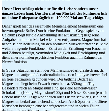
Unser Herz schlägt nicht nur für die Liebe sondern unser
ganzes Leben lang. Das Herz ist ein Muskel, der kontinuierlich
und ohne Ruhepause täglich ca. 100.000 Mal am Tag schlägt.
Daher spielt hier das essentielle Mengenelement Magnesium eine
hervorragende Rolle. Durch seine Funktion als Gegenspieler von
Calcium (sorgt für die Anspannung der Muskulatur) liegt seine
Aufgabe darin, den Muskel wieder zu entspannen. Magnesium hat
neben seiner Bedeutung für den normalen Muskelstoffwechsel viele
weitere tragende Funktionen. Es ist an der Erhaltung von Knochen
und Zähnen beteiligt, vermindert Müdigkeit und Erschöpfung und
dient einer normalen psychischen Funktion auch im Rahmen der
Nervenfunktion.
In Stress-Situationen steigt der Magnesiumbedarf drastisch an, da
Magnesium aufgrund der adrenalininduzierten Lipolyse irreversibel
an freie Fettsäuren gebunden wird. Der tägliche Bedarf an
Magnesium liegt beim Erwachsenen bei ca. 350mg am Tag.
Besonders reich an Magnesium sind spezielle Mineralwässer,
Schokolade (100mg Magnesium/100g) und Nüsse. Es kann je nach
Lebenssituation, Essgewohnheiten oder Diäten schwierig sein, den
Magnesiumbedarf ausreichend zu decken. Auch Sportler und ältere
Menschen benötigen eine bedarfsgerechte und in vielen Fällen
dadurch höhere Magnesiumzufuhr.